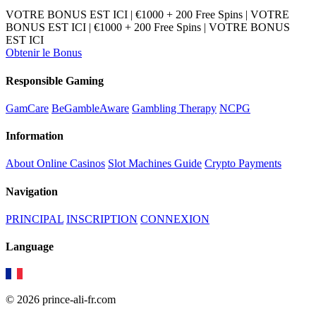
VOTRE BONUS EST ICI | €1000 + 200 Free Spins | VOTRE
BONUS EST ICI | €1000 + 200 Free Spins | VOTRE BONUS
EST ICI
Obtenir le Bonus
Responsible Gaming
GamCare
BeGambleAware
Gambling Therapy
NCPG
Information
About Online Casinos
Slot Machines Guide
Crypto Payments
Navigation
PRINCIPAL
INSCRIPTION
CONNEXION
Language
© 2026 prince-ali-fr.com