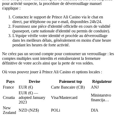
pour activité suspecte, la procédure de déverrouillage manuel
s'applique :
Contactez le support de Prince Ali Casino via le chat en
direct, par téléphone ou par e-mail, disponibles 24h/24.
Fournissez une pièce d'identité officielle en cours de validité
(passeport, carte nationale d'identité ou permis de conduire).
L'équipe vérifie votre identité et procède au déverrouillage
dans les meilleurs délais, généralement en moins d'une heure
pendant les heures de forte activité.
Ne créez pas un second compte pour contourner un verrouillage : les
comptes multiples sont interdits et entraîneraient la fermeture
définitive de votre accès ainsi que la perte de vos soldes.
Où vous pouvez jouer à Prince Ali Casino et options locales :
Pays
Devise
Paiement top
Régulateur
France
EUR (€)
Carte Bancaire (CB)
ANJ
EUR (€) —
Ministarstvo
Croatia
adopted January
Visa/Mastercard
financija…
2023
New
NZD (NZ$)
POLi
DIA
Zealand