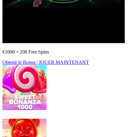
€1000 + 200 Free Spins
Obtenir le Bonus | JOUER MAINTENANT