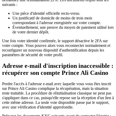
suivants :
Une pièce d'identité officielle recto-verso.
Un justificatif de domicile de moins de trois mois
correspondant à l'adresse enregistrée sur votre compte.
Éventuellement, une preuve du moyen de paiement utilisé lors
de votre dernier dépôt.
Une fois votre identité confirmée, le support désactive le 2FA sur
votre compte. Vous pouvez alors vous reconnecter normalement et
reconfigurer un nouveau dispositif d'authentification depuis les
paramètres de sécurité de votre profil.
Adresse e-mail d'inscription inaccessible :
récupérer son compte Prince Ali Casino
Perdre l'accès à l'adresse e-mail avec laquelle vous vous êtes inscrit
sur Prince Ali Casino complique la récupération, mais la situation
reste traitable. La procédure de réinitialisation classique ne peut pas
s'appliquer dans ce cas, puisqu'elle repose sur la réception d'un lien à
cette même adresse. La seule voie disponible passe par le support,
avec une vérification d'identité approfondie.
Préparez les documents KYC suivants avant de contacter l'équipe :