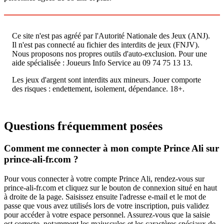
Ce site n'est pas agréé par l'Autorité Nationale des Jeux (ANJ).
Il n'est pas connecté au fichier des interdits de jeux (FNJV).
Nous proposons nos propres outils d'auto-exclusion. Pour une
aide spécialisée : Joueurs Info Service au 09 74 75 13 13.
Les jeux d'argent sont interdits aux mineurs. Jouer comporte
des risques : endettement, isolement, dépendance. 18+.
Questions fréquemment posées
Comment me connecter à mon compte Prince Ali sur
prince-ali-fr.com ?
Pour vous connecter à votre compte Prince Ali, rendez-vous sur
prince-ali-fr.com et cliquez sur le bouton de connexion situé en haut
à droite de la page. Saisissez ensuite l'adresse e-mail et le mot de
passe que vous avez utilisés lors de votre inscription, puis validez
pour accéder à votre espace personnel. Assurez-vous que la saisie
est correcte, notamment les majuscules et les caractères spéciaux de